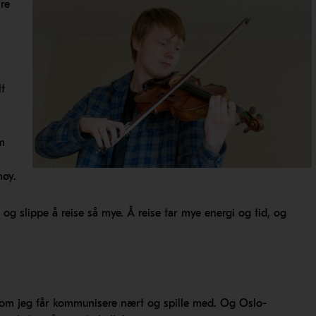
ire
t
om
høy.
, og slippe å reise så mye. Å reise tar mye energi og tid, og
, som jeg får kommunisere nært og spille med. Og Oslo-