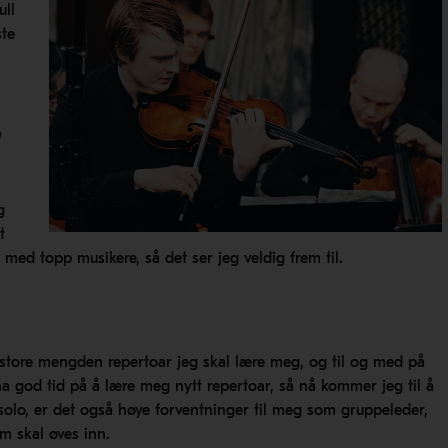
ull
ste
a
g
t
med topp musikere, så det ser jeg veldig frem til.
 store mengden repertoar jeg skal lære meg, og til og med på
a god tid på å lære meg nytt repertoar, så nå kommer jeg til å
 solo, er det også høye forventninger til meg som gruppeleder,
om skal øves inn.