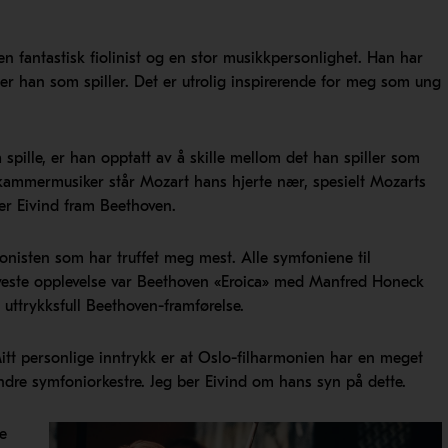
en fantastisk fiolinist og en stor musikkpersonlighet. Han har
r han som spiller. Det er utrolig inspirerende for meg som ung
spille, er han opptatt av å skille mellom det han spiller som
ammermusiker står Mozart hans hjerte nær, spesielt Mozarts
er Eivind fram Beethoven.
nisten som har truffet meg mest. Alle symfoniene til
yeste opplevelse var Beethoven «Eroica» med Manfred Honeck
 uttrykksfull Beethoven-framførelse.
Mitt personlige inntrykk er at Oslo-filharmonien har en meget
 andre symfoniorkestre. Jeg ber Eivind om hans syn på dette.
e