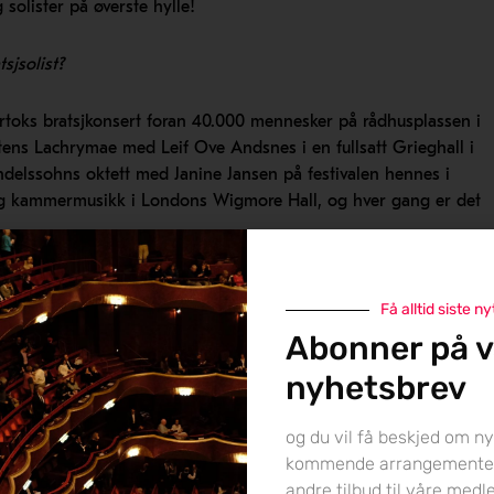
 solister på øverste hylle!
sjsolist?
rtoks bratsjkonsert foran 40.000 mennesker på rådhusplassen i
ttens Lachrymae med Leif Ove Andsnes i en fullsatt Grieghall i
ndelssohns oktett med Janine Jansen på festivalen hennes i
al og kammermusikk i Londons Wigmore Hall, og hver gang er det
 de skulle være dårlige fiolinister. Hvilket er selvsagt helt feil.
Få alltid siste ny
Abonner på v
vanlig at fiolinister spilte både fiolin og bratsj. I dag spiller
nyhetsbrev
e repertoar som spenner over flere hundre år. Dette tror jeg gjør
spilt alt, spesielt på et høyt nivå. Å spille bratsj er også
og du vil få beskjed om ny
enstrehåndsbruken har en annen tilnærming, selv om man ikke
kommende arrangemente
andre tilbud til våre med