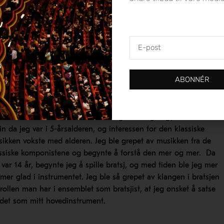
den gode klangen og den rollen bratsjen spiller i orkesterets
eret med midtbanespillere på fotballbanen. Et orkester uten
pillere og spisser, ingen midtbanespillere. Det blir ikke gøy for
E-
post
rdan har det seg at du spiller bratsj?
ABONNÉR
eg begynte nok med musikk på grunn av mine foreldre, og
sielt min mor som har musikerbakgrunn. Jeg begynte med
lin da jeg var i 5-årsalderen, og interessen for den klassiske
ikken vokste med alderen. Jeg ble grepet av musikken fra de
ssiske komponistene og begynte å forstå den mer og mer.
Da
 var 14 år, begynte jeg å spille bratsj, og med tiden ble jeg mer
mer glad i instrumentet. Jeg ble så grepet av klangen i bratsjen
rollen man har i ensemblet som bratsjist, at jeg ønsket å satse
det som mitt hovedinstrument.