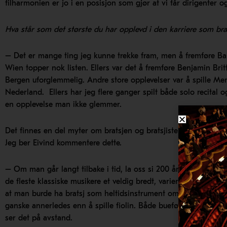
filharmonien er jo i en posisjon som gjør at vi får dirigenter og
Hva står som det største du har opplevd i den karriere som brat
– Det er mange ting jeg kunne trekke fram, men å fremføre Ba
Wien topper nok listen. Ellers var det å fremføre Benjamin Bri
Bergen uforglemmelig.
Andre store opplevelser var å spille Me
Nederland.
Ellers har jeg flere ganger spilt både solo recit
en opplevelse man ikke glemmer.
Det finnes en del myter om bratsjen og bratsjister, som f. eks. at
Jeg ber Eivind kommentere dette.
– Om man går langt tilbake i tid, la oss si 200 år, så var det nok 
de fleste klassiske musikere et veldig bredt, variert og krevend
at man burde ha bratsj som heltidsinstrument om man ønsker å få 
ganske annerledes enn å spille fiolin. Både bueføringen og v
ser det på avstand.