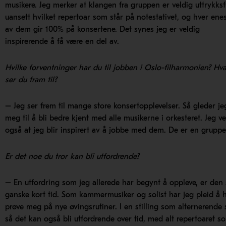
musikere. Jeg merker at klangen fra gruppen er veldig uttrykksf
uansett hvilket repertoar som står på notestativet, og hver ene
av dem gir 100% på konsertene. Det synes jeg er veldig
inspirerende å få være en del av.
Hvilke forventninger har du til jobben i Oslo-filharmonien? Hv
ser du fram til?
– Jeg ser frem til mange store konsertopplevelser. Så gleder je
meg til å bli bedre kjent med alle musikerne i orkesteret. Jeg ve
også at jeg blir inspirert av å jobbe med dem. De er en gruppe 
Er det noe du tror kan bli utfordrende?
– En utfordring som jeg allerede har begynt å oppleve, er den
ganske kort tid. Som kammermusiker og solist har jeg pleid å h
prøve meg på nye øvingsrutiner. I en stilling som alternerende
så det kan også bli utfordrende over tid, med alt repertoaret s