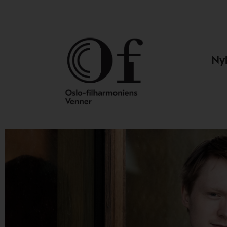
Hopp
rett
til
innholdet
Ny