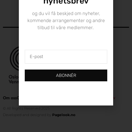
nyhetsbrev
og du vil få beskjed om nyheter,
kommende arrangementer og andre
tilbud til våre medlemmer.
E-
post
ABONNÉR
Om oss
Ofo.no
Kontakt
｜ Meld deg på nyhetsbrev
© All Rights Reserved 2025
Developed and designed by
Pagelook.no