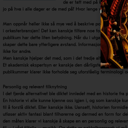
de er tatt med på konsert av en 
jo på hva i alle dager er de med på? Hvor lenge varer dette? De
Man oppnår heller ikke så mye ved å beskrive poetens liv og k
i orkesterbransjen! Det kan kanskje tilføre noe for “the art club
publikum har dette liten betydning. Når du i utgangspunktet ikke
skaper dette bare ytterligere avstand. Informasjon om komponis
ikke for andre.
Men kanskje hjelper det med, som i det tredje alternativet over, e
Et akademisk ekspertsyn er kanskje den dårligste måten å skape
publikummer klarer ikke forholde seg uforståelig terminologi o
Personlig og relevant tilknytning
I det fjerde alternativet ble diktet innledet med en historie fra 
En historie vi alle kunne kjenne oss igjen i, og som kanskje ku
til å forstå diktet. Eller kanskje ikke. Uansett, historien formidl
utløser aktiv fantasi blant tilhørerne og dermed en form for del
den måten klarer vi kanskje å skape en en personlig og relevan