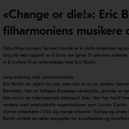
«Change or die!»: Eric B
filharmoniens musikere 
Oslo-filharmoniens Venners formål er å støtte orkesteret og ko
lang tid vært opptatt av å finne «en gave» til
alle
som arbeider 
vi å invitere til en ettermiddag med Eric Booth.
Lang erfaring med symfoniorkestre
Eric Booth var ukjent for oss, men han er en av verdens fremst
Bernstein. Han er tidligere Broadway-skuespiller, gründer av en 
ikke minst, en internasjonalt etterspurt taler. Han har holdt for
verdens mest prestisjefylte organisasjoner som Lincoln Center, 
største orkestrene i USA og mange orkestre i Europa og andre l
Booth utviklet en rekke konsepter for kunstledelse og kunstfor