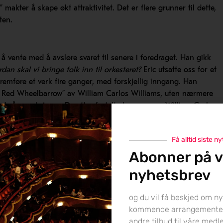
 makter å skape økt attraktivitet. Det er flere grunner til dette,
ten.
å vente med å avsløre svaret til senere i foredraget. Han gikk
dan skal vi bringe folk inn til orkesteret?
Eric utsatte oss for et
remføre et verk fire ganger, med forskjellig inngang. Han
e Red Wheelbarrow” av William Carlos Williams, uten nærmere
ed våre reaksjoner. Deretter fortalte han oss om William Carlos
erfulgt av diktet. Og ba oss igjen om å notere ned våre tanker. I
an for en litterær analyse av diktet, før han igjen leste det
Få alltid siste ny
nen startet han med å fortelle hvilken emosjonelle episode fra
Abonner på v
or diktet, nemlig en syk liten pike som så ut på den røde
er han så leste diktet igjen.
nyhetsbrev
ke tilnærmingene. Den første varianten, der han gikk rett på
og du vil få beskjed om ny
“What the hell was that?”. Det var umulig å skjønne noe av det
kommende arrangemente
ert slik. Og sånn er en konsertopplevelse for mange! Tenk deg at
andre tilbud til våre med