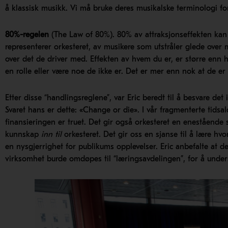
å klassisk musikk. Vi må bruke deres musikalske terminologi fo
80%-regelen
(The Law of 80%). 80% av attraksjonseffekten kan 
representerer orkesteret, av musikere som utstråler glede over 
over det de driver med. Effekten av hvem du er, er større enn hv
en rolle eller være noe de ikke er. Det er mer enn nok at de er e
Etter disse “handlingsreglene”, var Eric beredt til å besvare de
Svaret hans er dette: «Change or die». I vår fragmenterte tidsal
finansieringen er truet. Det gir også orkesteret en enestående s
kunnskap
inn til
orkesteret. Det gir oss en sjanse til å lære hvor 
en nysgjerrighet for publikums opplevelser. Eric anbefalte at d
virksomhet burde omdøpes til “læringsavdelingen”, for å unde