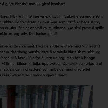
r å gjøre klassisk musikk gjenkjennbart.
føres tilbake til menneskene, dvs. til musikerne og andre som
musikken de fremfører, av musikere som utstråler begeistring
a du sier. Eric er opptatt av musikerne ikke skal prøve å spille
kte, er seg selv. Det funker alltid!
t innledende spørsmål: hvorfor skulle vi drive med “outreach”?
der er det stadig vanskeligere å formidle klassisk musikk, og
janse til å lære! Ikke for å lære fra seg, men for å bringe
vi finner kilden til folks opplevelser. Det utvikles i orkesteret
en avdelingen i orkesteret som arbeidet med utadrettet
rstreke hva som er hovedoppgaven deres.