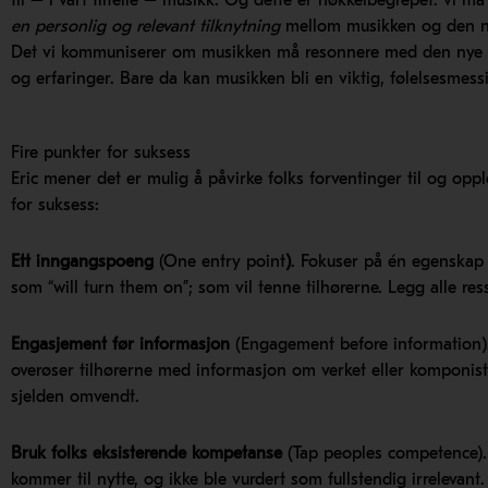
til – i vårt tilfelle – musikk. Og dette er nøkkelbegrepet: vi m
en personlig og relevant tilknytning
mellom musikken og den ny
Det vi kommuniserer om musikken må resonnere med den nye ti
og erfaringer. Bare da kan musikken bli en viktig, følelsesmess
Fire punkter for suksess
Eric mener det er mulig å påvirke folks forventinger til og opp
for suksess:
Ett inngangspoeng
(One entry point
)
. Fokuser på én egenskap 
som “will turn them on”; som vil tenne tilhørerne. Legg alle re
Engasjement før informasjon
(Engagement before information).
overøser tilhørerne med informasjon om verket eller komponist
sjelden omvendt.
Bruk folks eksisterende kompetanse
(Tap peoples competence). 
kommer til nytte, og ikke ble vurdert som fullstendig irrelevant