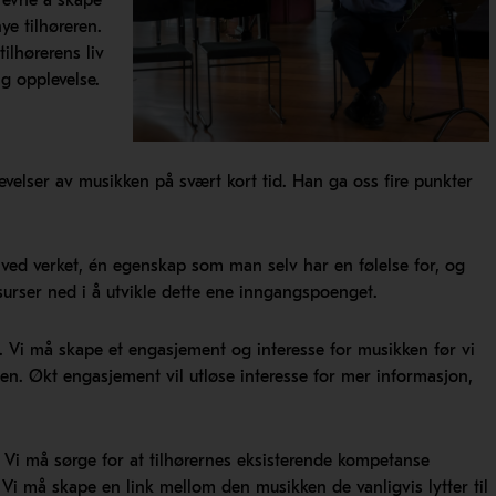
å evne å skape
e tilhøreren.
lhørerens liv
ig opplevelse.
levelser av musikken på svært kort tid. Han ga oss fire punkter
ved verket, én egenskap som man selv har en følelse for, og
ssurser ned i å utvikle dette ene inngangspoenget.
 Vi må skape et engasjement og interesse for musikken før vi
en. Økt engasjement vil utløse interesse for mer informasjon,
Vi må sørge for at tilhørernes eksisterende kompetanse
. Vi må skape en link mellom den musikken de vanligvis lytter til