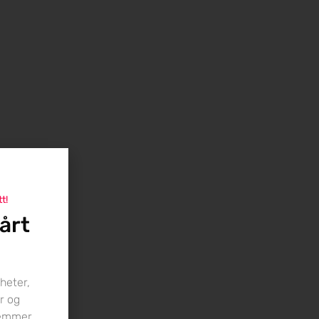
tt!
årt
heter,
r og
lemmer.