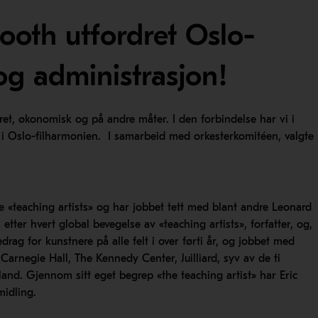
ooth utfordret Oslo-
og administrasjon!
ret, økonomisk og på andre måter. I den forbindelse har vi i
i Oslo-filharmonien. I samarbeid med orkesterkomitéen, valgte
e «teaching artists» og har jobbet tett med blant andre Leonard
etter hvert global bevegelse av «teaching artists», forfatter, og,
edrag for kunstnere på alle felt i over førti år, og jobbet med
Carnegie Hall, The Kennedy Center, Juilliard, syv av de ti
and. Gjennom sitt eget begrep «the teaching artist» har Eric
midling.