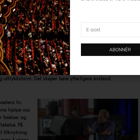
venn, mens de heller ville vært hjemme og sett fotball. De lurer
 er fullstendig fremmedgjort.
E-
arriere før diktet. Og det er denne metoden som er mest brukt
post
”, de som allerede er litt inne i musikken. Men for det nye
 er fortrolig med diktet – eller i vårt tilfelle musikken –
ten er bare interessant når musikken allerede sier deg noe,
ABONNÉR
n litterær analyse, eller i vårt tilfelle en musikkfaglig analyse?
 en personlig og relevant tilknytning til kunst. En uerfaren
g uttrykksform. Det skaper bare ytterligere avstand.
poetens liv.
nne hjelpe oss
er følelser og
takelse. På
t tilknytning