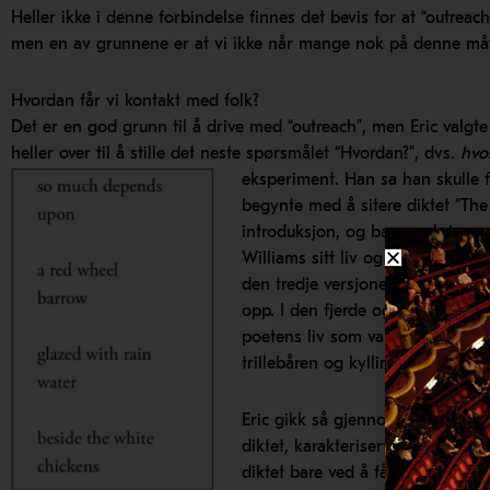
Heller ikke i denne forbindelse finnes det bevis for at “outreach”
men en av grunnene er at vi ikke når mange nok på denne må
Hvordan får vi kontakt med folk?
Det er en god grunn til å drive med “outreach”, men Eric valgte 
heller over til å stille det neste spørsmålet “Hvordan?”, dvs.
hvor
eksperiment. Han sa han skulle f
begynte med å sitere diktet “Th
introduksjon, og ba oss skrive n
Williams sitt liv og karriere, ett
den tredje versjonen redegjorde h
opp. I den fjerde og siste versjo
poetens liv som var bakgrunnen f
trillebåren og kyllingene, hvorett
Eric gikk så gjennom de fire uli
diktet, karakteriserte han slik: 
diktet bare ved å få det present