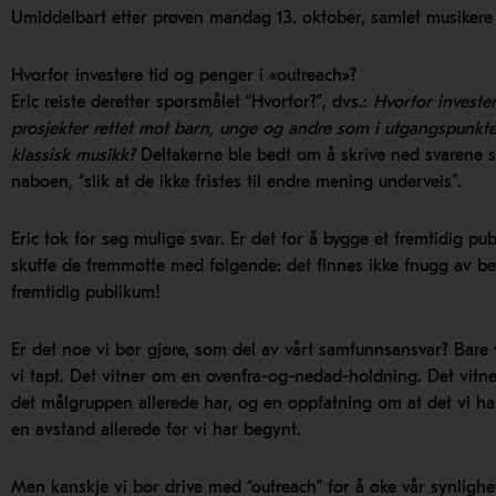
Umiddelbart etter prøven mandag 13. oktober, samlet musikere 
Hvorfor investere tid og penger i «outreach»?
Eric reiste deretter spørsmålet “Hvorfor?”, dvs.:
Hvorfor invester
prosjekter rettet mot barn, unge og andre som i utgangspunktet 
klassisk musikk?
Deltakerne ble bedt om å skrive ned svarene 
naboen, “slik at de ikke fristes til endre mening underveis”.
Eric tok for seg mulige svar. Er det for å bygge et fremtidig p
skuffe de fremmøtte med følgende: det finnes ikke fnugg av bev
fremtidig publikum!
Er det noe vi bør gjøre, som del av vårt samfunnsansvar? Bare 
vi tapt. Det vitner om en ovenfra-og-nedad-holdning. Det vit
det målgruppen allerede har, og en oppfatning om at det vi har
en avstand allerede før vi har begynt.
Men kanskje vi bør drive med “outreach” for å øke vår synlighet