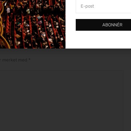
E-
 etterfølge ham.
post
ABONNÉR
Bjørn Petter Ulvær
 er merket med
*