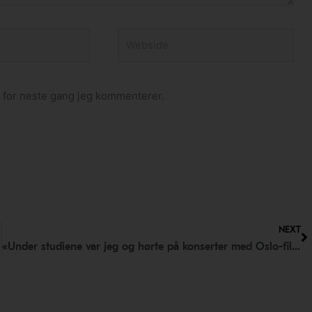
Webside
n for neste gang jeg kommenterer.
N
NEXT
«Under studiene var jeg og hørte på konserter med Oslo-filharmonien, og da drømte jeg om å få jobbe i akkurat den stillingen»! Møt den nyansatte fløytisten Linn Cecilie Aasvik.