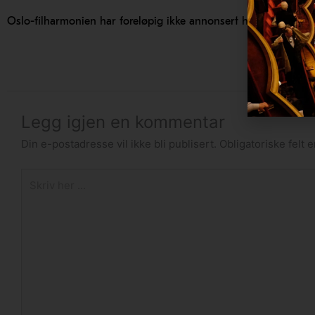
Oslo-filharmonien har foreløpig ikke annonsert hvem som skal
Legg igjen en kommentar
Din e-postadresse vil ikke bli publisert.
Obligatoriske felt
Skriv
her
...