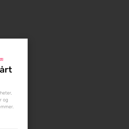
tt!
årt
heter,
r og
lemmer.