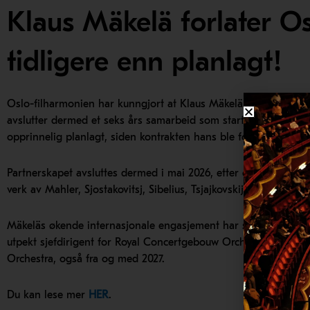
Klaus Mäkelä forlater Os
tidligere enn planlagt!
Oslo-filharmonien har kunngjort at Klaus Mäkelä avslutter sin
avslutter dermed et seks års samarbeid som startet i 2020. Avgjø
opprinnelig planlagt, siden kontrakten hans ble forlenget i 20
Partnerskapet avsluttes dermed i mai 2026, etter en sesong m
verk av Mahler, Sjostakovitsj, Sibelius, Tsjajkovskij og Lindber
Mäkeläs økende internasjonale engasjement har sannsynligvis p
utpekt sjefdirigent for Royal Concertgebouw Orchestra (i kraf
Orchestra, også fra og med 2027.
Du kan lese mer
HER
.