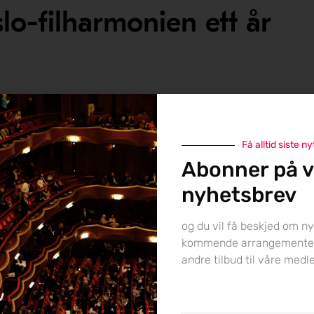
lo-filharmonien ett år
 periode som sjefdirigent ved slutten av sesongen 2025–26, og
relsen betyr at han vil trekke seg ett år tidligere enn
20 til og med sesongen 2026–27.
Få alltid siste ny
Abonner på v
ed turneer og residenser i Hamburg, Wien, Paris og Essen, med
nyhetsbrev
g blant høydepunktene.
og du vil få beskjed om ny
åvirket timingen. Han er musikksjef for Orchestre de Paris,
kommende arrangemente
t 2027–28), og utpekt musikkdirektør for Chicago Symphony
andre tilbud til våre med