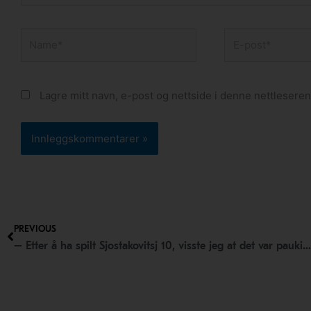
Name*
E-
post*
Lagre mitt navn, e-post og nettside i denne nettlesere
Prev
PREVIOUS
– Etter å ha spilt Sjostakovitsj 10, visste jeg at det var paukist jeg ville bli! Møt nyansatte Mathias Matland!