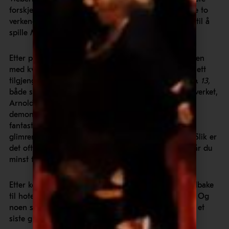
forskjellen – og kanskje også likhetene – mellom de to
verkene, gikk kvartetten rett over fra å spille Webern til å
spille Mozart, kun med en helnotes pause.
Etter pausen entret Barbara Hannigan scenen, sammen
med kvartetten. De maktet å gjøre en ikke alltid like lett
tilgjengelig musikk, Paul Hindemiths
Melancholie Op. 13,
både stemningsfull og gripende. I det etterfølgende verket,
Arnold Schönbergs
Strykekvartett nr. 2, Op. 10
,
demonstrerte Hannigan 0g Belcea-kvartetten hvilke
fantastiske musikere de er og – ikke minst – hvilken
glimrende kvartettkomponist Arnold Schönberg var. Slik er
det ofte med konserter: Store opplevelser kommer når du
minst forventer det!
Etter konserten vandret deltakerne den korte veien tilbake
til hotellet, i en deilig fløyelsmyk sommertemperatur. Og
noen stoppet ved en av de utallige restaurantene for et
siste glass sammen før hjemreise mandag morgen.