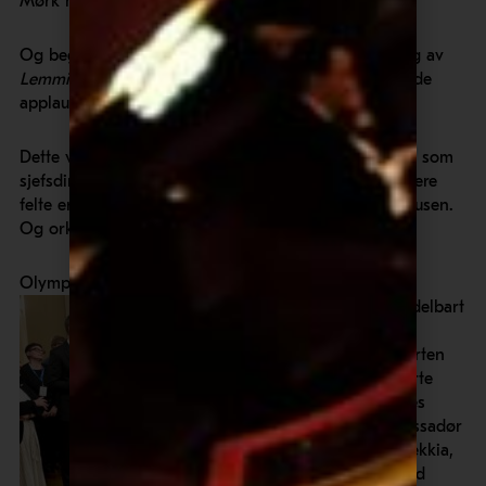
Mørk måtte til og med levere to ekstranummere.
Og begeistringen for Klaus og orkesterets fremføring av
Lemminkäinen Suite
var ikke dårligere. Det ble stående
applaus og utallige turer ut og inn for Klaus.
Dette var orkesterets siste konsert med Klaus Mäkelä som
sjefsdirigent, og vi kunne observere at enkelte musikere
felte en tåre der de sto på podiet og tok i mot applausen.
Og orkesteret ga Klaus trampeklapp.
Olympisk gull i klassisk musikk
Umiddelbart
etter
konserten
inviterte
Norges
ambassadør
til Tsjekkia,
Snøfrid