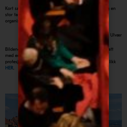
Kort sagt: Det ble en turnéreise vi aldri glemmer! Og en
stor takk til venneforeningens Kjellaug Norr, som
organisator og turguide!
Bjørn Petter Ulvær
Bildene nedenfor, og de over, er våre amatørbilder, tatt
med en iPhone under vanskelig lysforhold. Vil du se
profesjonelle bilder fra konserten i Kommunehuset, klikk
HER
.