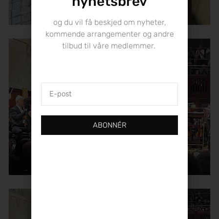
nyhetsbrev
og du vil få beskjed om nyheter,
kommende arrangementer og andre
tilbud til våre medlemmer.
E-
post
ABONNÉR