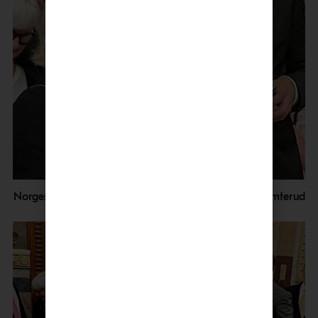
Norges ambassadør til Tsjekkia, Snøfrid Byrløkken Emterud