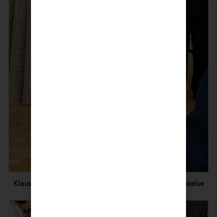
Klaus Mäkelä holder tale under ambassadens mottakelse