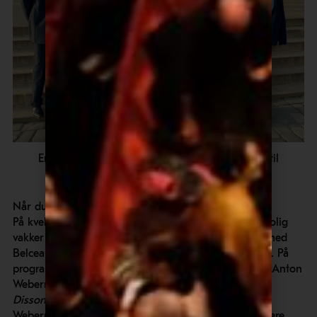
En forventningsfull gruppe deltakere på trappa til
Rudolfinum
Når du minst venter det
På kvelden var det konsert i Rudolfinum, enda en utrolig
vakker konsertsal nede ved Moldau, denne gangen med
Belcea-kvartetten og sangerinnen Barbara Hannigan. På
programmet før pausen fremførte kvartetten verk av Anton
Webern og Mozart. Belcea-kvartetten spilte
Dissonanskvartetten
, et ganske passende valg etter
Weberns
Five Movements, Op. 5
. Kanskje for å markere