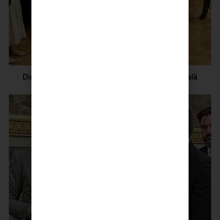
Direktøren i OF, Knut Skansen, takker Klaus Mäkelä