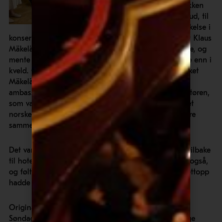
Byrløkken
Emterud, til
mottakelse i
konserthuset. Det ble holdt flere taler, blant annet av Klaus
Mäkelä, som takket Oslo-filharmonien for disse årene, og
mente at de aldri har spilt
Lemminkäinen Suite
bedre enn i
kveld. Oslo-filharmoniens direktør Knut Skansen takket
Mäkelä, og det var i tillegg taler av den norske
ambassadøren, festivaldirektøren og den finske direktøren,
som var like begeistret som oss nordmenn over at det
norske ishockeylandslaget hadde slått Sverige tidligere
samme kveld!
Det var en tilfreds gruppe med deltakere som ruslet tilbake
til hotellet nærmere midnatt. Vi var ganske stolte, vi også,
og følte det som om Norge og Oslo-filharmonien nettopp
hadde tatt olympisk gull i klassisk musikk!
Originalpartituret til Beethovens
Eroica
Søndag var første pinsedag, uten at det synes å prege