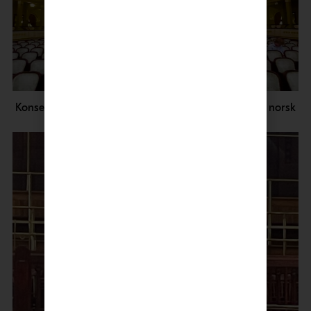
Konsertsalen i Obecní dům, eller Kommunehuset på norsk