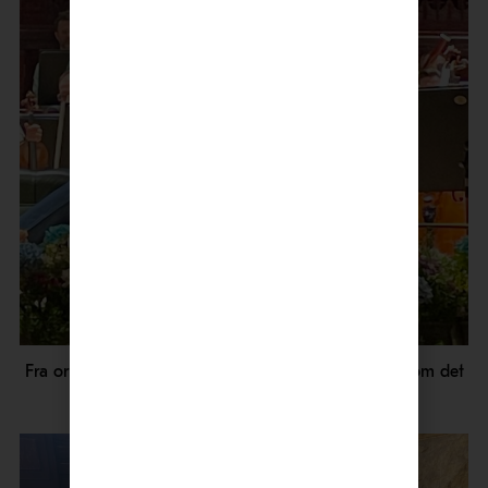
Fra orkesterprøven: Truls Mørk og Klaus diskuterer om det
er noe mer som skal drilles