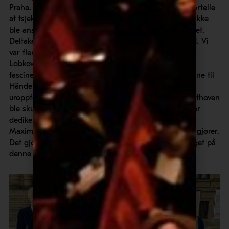
Praha. Guiden som møtte oss på flyplassen kunne fortelle
at tsjekkerne ikke var spesielt religiøse og at pinsen ikke
ble ansett som noen spesielt viktig kirkelig begivenhet.
Deltakerne hadde dagen til opplevelser på egenhånd. Vi
var flere som fant veien til Prahaborgen og
Lobkowitzmuseet der. Og for mange var det spesielt
fascinerende å se de originale, håndskrevne partiturene til
Händels
Messias
, Mozarts
Don Giovanni
(som ble
uroppført i Praha) og Beethovens
Eroica
. Etter at Beethoven
ble skuffet over Napoleon, som
Eroica
opprinnelig var
dedikert, dedikerte han den til fyrsten Joseph Franz
Maximilliam av Lobkowitz, som var hans viktigste velgjører.
Det gjorde sterkt inntrykk å få musikkhistorien i fanget på
denne måten.