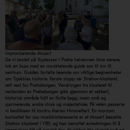
improviserende Mozart
Da vi landet på flyplassen i Praha halvannen time senere,
tok en buss med en norsktalende guide oss til inn til
sentrum. Guiden fortalte levende om viktige begivenheter
om Tsjekkias historie. Første stopp var Strahov-klosteret,
rett vest for Prahaborgen. Vandringen fra klosteret til
vestenden av Prahaborgen gikk gjennom et vakkert,
historisk område fullt av flotte bygg, noen små og
sjarmerende, andre store og majestetiske. På veien passerte
vi basilikaen til Jomfru Marias Himmelfart. En morsom
kuriositet for oss musikkinteresserte er at Mozart besøkte
Strahov klosteret i 1787, og han benyttet anledningen til å
improvisere litt på orgelet der. Musikken ble skrevet ned og