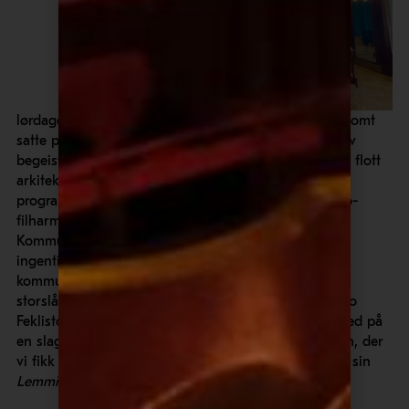
lørdagen var satt av til egentid, noe deltakerne utvilsomt
satte pris. Da vi møttes igjen kl. 15.00, summet det av
begeistrede beretninger om interessante opplevelser, flott
arkitektur og sjarmerende gatemiljøer. Neste post på
programmet var deltakelse på orkesterprøven til Oslo-
filharmonien. Og konserthuset, Obecní dům, eller
Kommunehuset på norsk (men la det være helt klart:
ingenting ved dette huset minnet om et norsk
kommunehus!) var i seg selv et eksempel på Prahas
storslåtte arkitektur i jugendstil. Før prøven tok Marco
Feklistoff, leder for orkester og program i OF, oss med på
en slags Bak Notene i den vakre kammermusikksalen, der
vi fikk vite mer om Dvořáks
Cellokonsert
og Sibelius sin
Lemminkäinen Suite
, som var kveldens program.