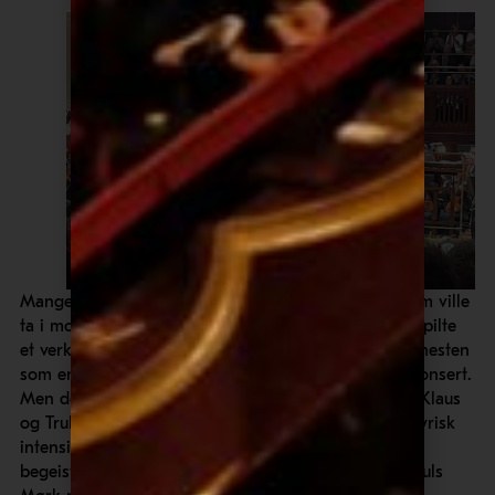
Mange var spente på hvordan det tsjekkiske publikum ville
ta i mot et norsk orkester med en norsk solist som spilte
et verk av en Tsjekkias nasjonalkomponister. Det er nesten
som en tsjekkisk pianist skulle spille Griegs A-mollkonsert.
Men det var ingen grunn til bekymring! Orkesteret, Klaus
og Truls Mørk leverte opp mot sitt aller beste, med lyrisk
intensitet og stor dramatikk. Og de ble møtt med en
begeistring vi sjelden opplever i Oslo Konserthus. Truls