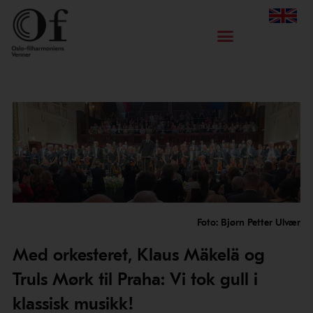
Hopp
rett
til
innholdet
Foto: Bjørn Petter Ulvær
Med orkesteret, Klaus Mäkelä og
Truls Mørk til Praha: Vi tok gull i
klassisk musikk!