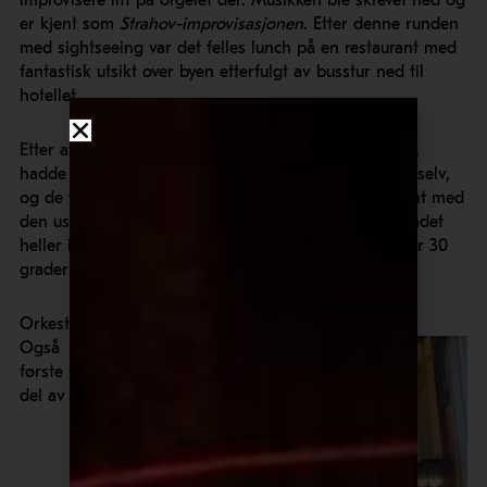
er kjent som
Strahov-improvisasjonen
. Etter denne runden
med sightseeing var det felles lunch på en restaurant med
fantastisk utsikt over byen etterfulgt av busstur ned til
hotellet.
Etter at vi var installert på hotellet nede i gamlebyen,
hadde deltakerne ettermiddagen og kvelden for seg selv,
og de fleste benyttet anledningen til å gjøre seg kjent med
den usedvanlige vakre og storslåtte byen. Og det skadet
heller ikke at det var sol fra klar himmel og oppunder 30
grader!
Orkesterprøve i Kommunehuset
Også
første
del av