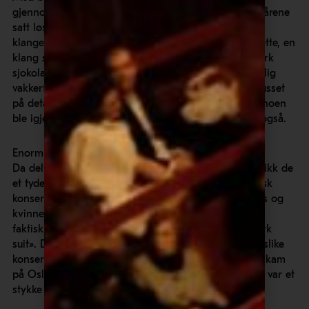
gjennom hele denne vakre konserten, så nydelig at tårene
satt løst hos noen og enhver. Det er ingen tvil om at
klangen i Truls Mørks nye Stradivari-cello bidro til dette, en
klang som kan beskrives som varm, tyktflytende, mørk
sjokolade – akkurat like deilig! Simpelthen ubeskrivelig
vakkert! Etterpå fikk vi oppleve hvordan Mäkelä finpusset
på detaljene. De fleste forlot prøven i pausen, mens noen
ble igjen for å høre prøven på
Lemminkäinen Suite
, også.
Enorm begeistring
Da deltakerne ankom konserthuset litt før kl. 20.00, fikk de
et tydelig møte med forskjellene på norsk og tsjekkisk
konsertkultur. De fleste mennene var iført mørk dress og
kvinnene i selskapskjoler! Senere oppdaget vi at det
faktisk sto på konsertens nettside at antrekk var «dark
suit». Det er visst slik det er på klassiske konserter i slike
konsertlokaler. Våre deltakere gjorde imidlertid ikke skam
på Oslo-filharmonien, vi var pent kledd, selv om det var et
stykke igjen til tsjekkisk standard.