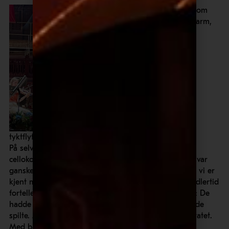
Som
varm,
tyktflytende, mørk sjokolade
På selve prøven fikk vi en full gjennomkjøring av
cellokonserten, i en konsertsal med en akustikk som var
ganske så annerledes – for å si det mildt – enn den vi er
kjent med fra Oslo Konserthus. Musikerne kunne imidlertid
fortelle at akustikken også bød på noen utfordringer: De
hadde faktisk litt vanskelig for å høre hverandre når de
spilte. Men det virket ikke som det gikk ut over resultatet.
Med bare oss i salen, spilte orkesteret og Truls Mørk