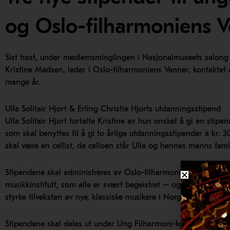
og Oslo-filharmoniens Ve
Sist høst, under medlemsminglingen i Nasjonalmuseets salong
Kristine Madsen, leder i Oslo-filharmoniens Venner, kontaktet 
mange år.
Ulla Solitair Hjort & Erling Christie Hjorts utdanningsstipend
Ulla Solitair Hjort fortalte Kristine av hun ønsket å gi en stipe
som skal benyttes til å gi to årlige utdanningsstipender à kr. 3
skal være en cellist, da celloen står Ulla og hennes manns fami
Stipendene skal administreres av Oslo-filharmoniens Venner i
musikkinstitutt, som alle er svært begeistret – og takknemlig –
styrke tilveksten av nye, klassiske musikere i Norge.
Stipendene skal deles ut under Ung Filharmoni-konsertene på h