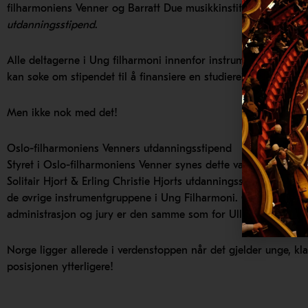
filharmoniens Venner og Barratt Due musikkinstitutt. Stipende
utdanningsstipend
.
Alle deltagerne i Ung filharmoni innenfor instrumentgruppen 
kan søke om stipendet til å finansiere en studiereise, en master
Men ikke nok med det!
Oslo-filharmoniens Venners utdanningsstipend
Styret i Oslo-filharmoniens Venner synes dette var en så god i
Solitair Hjort & Erling Christie Hjorts utdanningsstipend. Dette
de øvrige instrumentgruppene i Ung Filharmoni. Også dette st
administrasjon og jury er den samme som for Ulla Solitair Hjort
Norge ligger allerede i verdenstoppen når det gjelder unge, kl
posisjonen ytterligere!