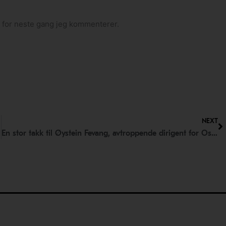
n for neste gang jeg kommenterer.
N
NEXT
En stor takk til Øystein Fevang, avtroppende dirigent for Oslo Filharmoniske Kor!