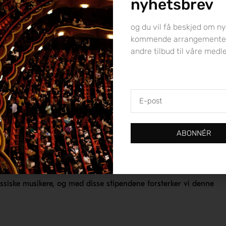
nyhetsbrev
ne heter
Ulla Solitair Hjort & Erling Christie Hjorts
og du vil få beskjed om ny
kommende arrangemente
strykere kan søke på utdanningsstipendene. De unge musikerne
andre tilbud til våre med
class, undervisning hos en spesiell lærer eller liknende.
E-
post
dé at de etablerte et utdanningsstipend som supplerer Ulla
ABONNÉR
 stipendet, med et tilsvarende stipend på kr. 30.000, inkluderer
ipendet deles ut årlig under Ung Filharmoni-konserten, og
 & Erling Christie Hjorts utdanningsstipend for unge strykere.
assiske musikere, og med disse stipendene forsterker vi denne