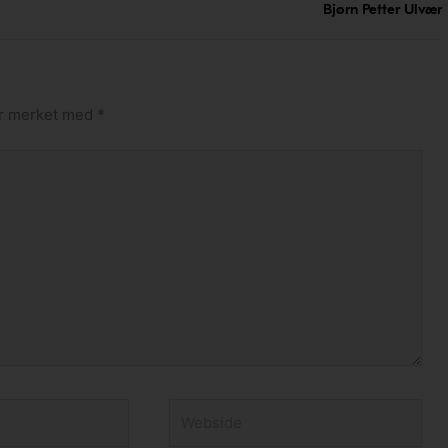
Bjørn Petter Ulvær
 er merket med
*
Webside