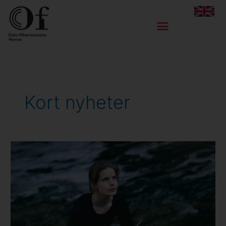
Hopp
rett
til
innholdet
Kort nyheter
Tabita
Berglund
blant
«Ten
Rising
Stars
for
2024/25»