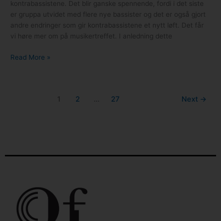
kontrabassistene. Det blir ganske spennende, fordi i det siste
er gruppa utvidet med flere nye bassister og det er også gjort
andre endringer som gir kontrabassistene et nytt løft. Det får
vi høre mer om på musikertreffet. I anledning dette
Read More »
1
2
…
27
Next
→