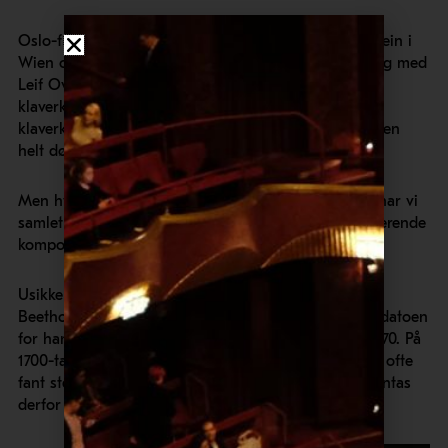
Oslo-filharmonien og Klaus Mäkelä gjester Musikverein i
Wien og Elbphilharmonie i Hamburg i disse dager, og med
Leif Ove Andsnes på klaver spiller de Beethovens 5.
klaverkonsert, den såkalte «Keiserkonserten». Denne
klaverkonserten er Beethovens siste, og han var nesten
helt døv da den ble urfremført i 1811.
Men hvem var egentlig Ludwig van Beethoven? Her har vi
samlet noen interessante fakta om denne revolusjonerende
komponisten.
Usikkert når han ble født
Beethovens fødselsdato er ikke nøyaktig kjent. Bare datoen
for hans dåp er kjent med sikkerhet, 17. desember 1770. På
1700-tallet var spedbarnsdødeligheten så høy at dåp ofte
fant sted bare en eller to dager etter fødselen. Det antas
derfor at Beethoven ble født 15. eller 16. desember.