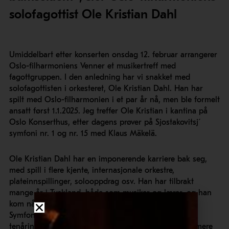
solofagottist Ole Kristian Dahl
Umiddelbart etter konserten onsdag 12. februar arrangerer
Oslo-filharmoniens Venner et musikertreff med
fagottgruppen. I den anledning har vi snakket med
solofagottisten i orkesteret, Ole Kristian Dahl. Han har
spilt med Oslo-filharmonien i et par år nå, men ble formelt
ansatt først 1.1.2025. Jeg treffer Ole Kristian i kantina på
Oslo Konserthus, etter dagens prøver på Sjostakovitsj´
symfoni nr. 1 og nr. 15 med Klaus Mäkelä.
Ole Kristian Dahl har en imponerende karriere bak seg,
med spill i flere kjente, internasjonale orkestre,
plateinnspillinger, solooppdrag osv. Han har tilbrakt
mange år i Tyskland, både som musiker og lærer, og han
kom nå fra posisjonen som solofagottist i Gøteborg
Symfoniorkester. Ole Kristian forteller at han har tre
tenåringsbarn, og det var viktig for ham å være nærmere