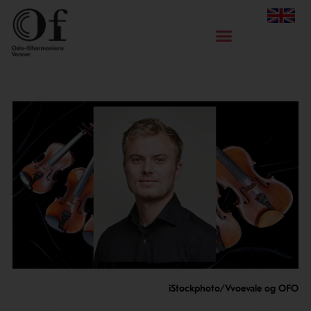
Hopp
rett
til
innholdet
iStockphoto/Vvoevale og OFO