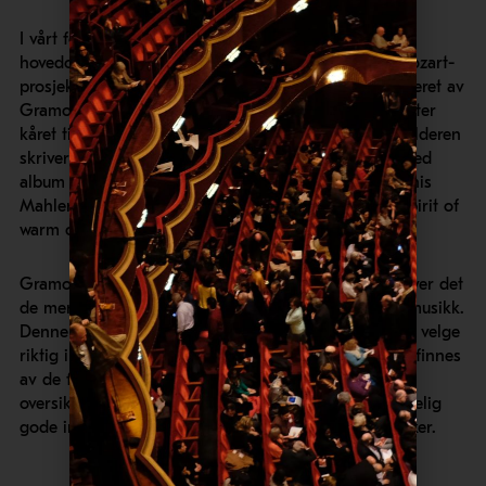
I vårt forrige innlegg presenterte vi Gramophones
hovedoppslag om Leif Ove Andsnes og hans nye Mozart-
prosjekt, «Mozart Momentum 1785». Og i juni-nummeret av
Gramophone blir innspillingen av hans klaverkonserter
kåret til månedens beste, som Editors Choice! Anmelderen
skriver at «this is a beautifully performed and recorded
album of Mozart music from Leif Ove Andsnes and his
Mahler CO colleagues, one clearly created amid a spirit of
warm collaboration».
Gramophones presenterer i hvert nummer en liste over det
de mener er månedens beste utgivelser av klassisk musikk.
Denne kan virkelig anbefales! Det er ikke alltid lett å velge
riktig innspilling i det mylderet av innspillinger som finnes
av de fleste klassiske verk. Gramophones månedlige
oversikt er derfor en utmerket måte å skaffe seg virkelig
gode innspillinger av den klassiske musikken man liker.