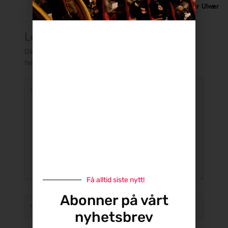
Bjørn Petter Ulvær
Legg igjen en kommentar
Din e-postadresse vil ikke bli publisert.
Obligatoriske
felt er merket med
*
Skriv
her
...
Få alltid siste nytt!
Abonner på vårt
Name*
nyhetsbrev