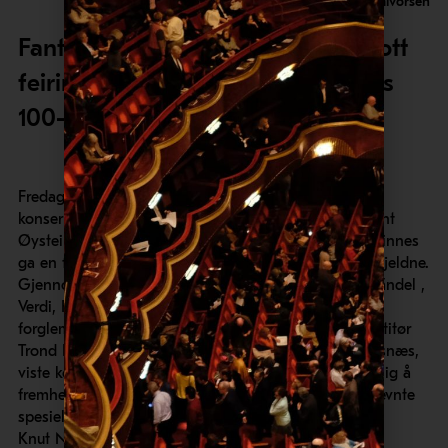
Foto: John-Halvdan Halvorsen
Fantastisk jubileumskonsert! – Flott
feiring av Oslo Filharmoniske Kors
100-års jubileum!
Fredag 9. desember var det duket for festaften i
konserthuset. Oslo Filharmoniske kor med sin dirigent
Øystein Fevang og orkesteret dirigert av Cathrine Winnes
ga en fullsatt konsertsal en musikkopplevelse av de sjeldne.
Gjennom et variert program med «korsvisker» av Hãndel ,
Verdi, Rachmaninov, Nystedt og Mozart – og ikke å
forglemme spesialkomponerte stykker av korets repetitør
Trond Lindheim og komponist/pianist Eva Holm Foosnæs,
viste kortet sine fantastiske kvaliteter. Det er vanskelig å
fremheve noe av numrene, men det må være lov å nevnte
spesielt a capella stykkene av Rachmaninov og
Knut Nysted. Himmelsk vakkert!