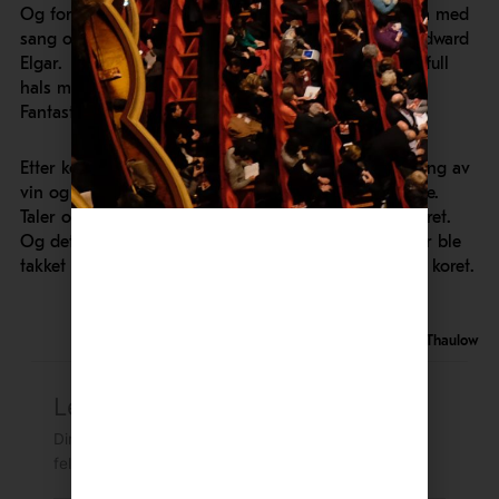
Og for en avslutning! Publikum ble invitert til å delta med
sang og ablegøyer i «Pomp and Circumstance» av Edward
Elgar. Salen støyet med papirtrompeter, og sang av full
hals med i «Land of hope and Glory» .
Fantastisk morsomt!
Etter konserten var det fest i glasshallen med servering av
vin og fingermat for koret med veteraner og innbudte.
Taler og skåler og ønsker om nye gode 100 år for koret.
Og det skal nevnes at vi i Oslo-filharmoniens Venner ble
takket for vårt bidrag til nytt korantrekk til damene i koret.
Haakon Thaulow
Legg igjen en kommentar
Din e-postadresse vil ikke bli publisert.
Obligatoriske
felt er merket med
*