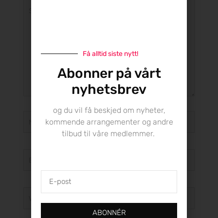
Skriv
her
...
Få alltid siste nytt!
Abonner på vårt
nyhetsbrev
og du vil få beskjed om nyheter,
Name*
kommende arrangementer og andre
tilbud til våre medlemmer.
E-
post*
E-
post
Webside
ABONNÉR