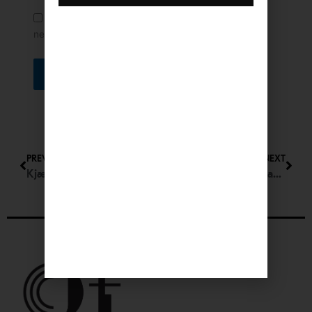
Lagre mitt navn, e-post og nettside i denne
nettleseren for neste gang jeg kommenterer.
Prev
Nex
PREVIOUS
NEXT
Kjære Venner!
Invitasjon til medlemskap i Oslo-filharmoniens Historielag