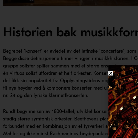
Historien bak musikkfo
Begrepet ´konsert´ er avledet av det latinske ´concertare´, so
Begge disse definisjonene finner vi igjen i musikkhistorien. I 
gruppe solister spiller sammen med et større ensemble, mens v
én virtuos solist utfordrer et helt orkester. Konserter ble en 
det fikk sin popularitet fra Opplysningstidens opptatthet av 
til nye høyder ved å komponere konserter med ulike uttrykk, so
nr. 24 og den lyriske klarinettkonserten.
Rundt begynnelsen av 1800-tallet, utviklet konsertene seg til e
stadig større symfonisk orkester. Beethovens pianokonserter er
forbundet med en kombinasjon av et fyrverkeri av solistvirtuos
Mahler og ikke minst Rachmaninov høydepunkter.