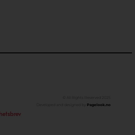
ext
© All Rights Reserved 2025
Developed and designed by
Pagelook.no
hetsbrev