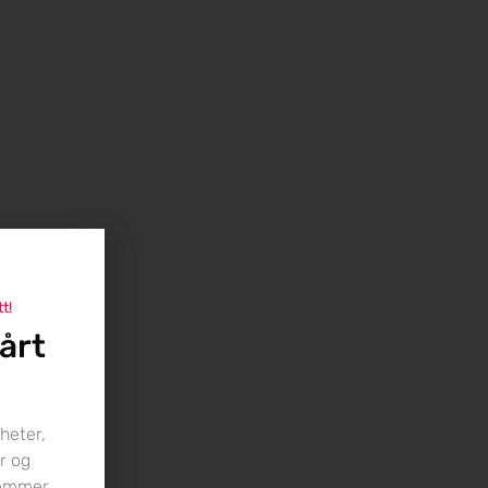
tt!
årt
heter,
r og
lemmer.