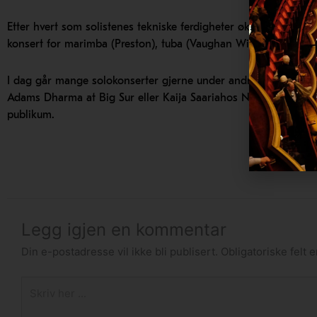
Etter hvert som solistenes tekniske ferdigheter økte utover 1900
konsert for marimba (Preston), tuba (Vaughan Williams), harmon
I dag går mange solokonserter gjerne under andre navn, ofte 
Adams Dharma at Big Sur eller Kaija Saariahos Notes on Light. 
publikum.
Legg igjen en kommentar
Din e-postadresse vil ikke bli publisert.
Obligatoriske felt
Skriv
her