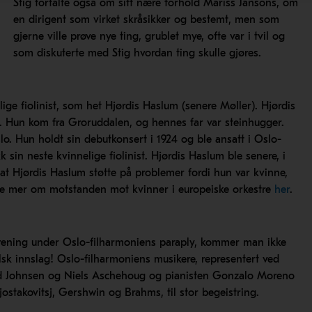
Stig fortalte også om sitt nære forhold Mariss Jansons, om
en dirigent som virket skråsikker og bestemt, men som
gjerne ville prøve nye ting, grublet mye, ofte var i tvil og
som diskuterte med Stig hvordan ting skulle gjøres.
ige fiolinist, som het Hjørdis Haslum (senere Møller). Hjørdis
. Hun kom fra Groruddalen, og hennes far var steinhugger.
slo. Hun holdt sin debutkonsert i 1924 og ble ansatt i Oslo-
k sin neste kvinnelige fiolinist. Hjørdis Haslum ble senere, i
 at Hjørdis Haslum støtte på problemer fordi hun var kvinne,
ese mer om motstanden mot kvinner i europeiske orkestre
her
.
rening under Oslo-filharmoniens paraply, kommer man ikke
sk innslag! Oslo-filharmoniens musikere, representert ved
ard Johnsen og Niels Aschehoug og pianisten Gonzalo Moreno
jostakovitsj, Gershwin og Brahms, til stor begeistring.