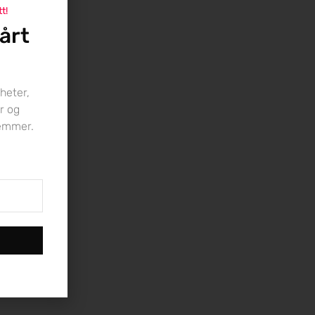
tt!
årt
heter,
r og
lemmer.