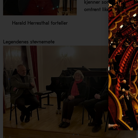
kjenner som Oslo-filharm
omtrent like gammelt som
Harald Herresthal forteller
Legendenes stevnemøte