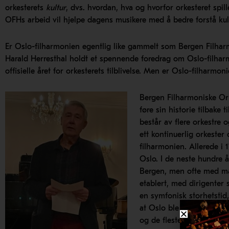
orkesterets
kultur
, dvs. hvordan, hva og hvorfor orkesteret spil
OFHs arbeid vil hjelpe dagens musikere med å bedre forstå kult
Er Oslo-filharmonien egentlig like gammelt som Bergen Filhar
Harald Herresthal holdt et spennende foredrag om Oslo-filharmo
offisielle året for orkesterets tilblivelse. Men er Oslo-filharmo
Bergen Filharmoniske Ork
føre sin historie tilbake 
består av flere orkestre
ett kontinuerlig orkeste
filharmonien. Allerede i 
Oslo. I de neste hundre å
Bergen, men ofte med ma
etablert, med dirigenter 
en symfonisk storhetstid
at Oslo ble en av Europas
og de fleste musikere og 