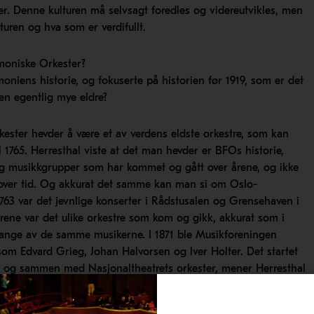
ler. Denne kulturen må selvsagt foredles og videreutvikles, men
uren og hva som er verdifullt.
moniske Orkester?
niens historie, og fokuserte på historien før 1919, som er det
nien egentlig mye eldre?
ester hevder å være et av verdens eldste orkestre, som kan
til 1765. Herresthal viste at det man hevder er BFOs historie,
 og musikkgrupper som har kommet og gått over årene, og ikke
r over tid. Og akkurat det samme kan man si om Oslo-
1763 var det jevnlige konserter i Rådstusalen og Grensehaven i
rene var det ulike orkestre som kom og gikk, akkurat som i
nge av de samme musikerne. I 1871 ble Musikforeningen
som Edvard Grieg, Johan Halvorsen og Iver Holter. Det startet
, og sammen med Nasjonaltheatrets orkester, mener Herresthal
 viktige symfoniske byer. Disse to orkestrene ble nedlagt i 1919
eiendeler gikk inn i Filharmonisk Selskap, det som vi i dag