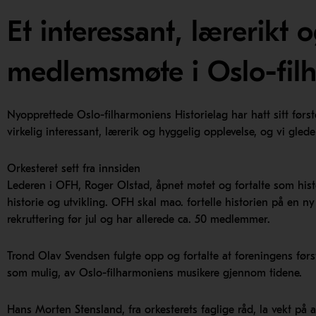
Et interessant, lærerikt 
medlemsmøte i Oslo-filh
Nyopprettede Oslo-filharmoniens Historielag har hatt sitt før
virkelig interessant, lærerik og hyggelig opplevelse, og vi gleder
Orkesteret sett fra innsiden
Lederen i OFH, Roger Olstad, åpnet møtet og fortalte som histo
historie og utvikling. OFH skal mao. fortelle historien på en ny 
rekruttering før jul og har allerede ca. 50 medlemmer.
Trond Olav Svendsen fulgte opp og fortalte at foreningens første
som mulig, av Oslo-filharmoniens musikere gjennom tidene.
Hans Morten Stensland, fra orkesterets faglige råd, la vekt på a