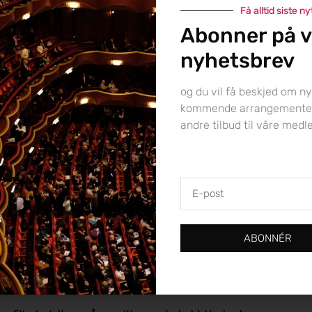
onien. Så kanskje har Herresthal rett: Oslo-filharmonien er
Få alltid siste ny
 Bergen Filharmoniske Orkester. Sorry, Bergen!
Abonner på v
nyhetsbrev
og du vil få beskjed om ny
kommende arrangemente
OFH hadde invitert to legender til en samtale om Oslo-
andre tilbud til våre med
filharmoniens konsertmestre. Den nå 87 år gamle pianisten
Liv Glaser, hvis far Ernst Glaser var Oslo-filharmoniens
konsertmester fra 1928-1958, og den mangeårige
konsertmesteren Stig Nilsson, som var konsertmester fra
E-
1977 til 2008. Vi fikk høre om hvordan det var for Liv å være
post
solist med sin far som hypernervøs konsertmester, om Livs
relativt korte karriere som oboist (!) før pianoet tok henne,
ABONNÉR
og hvordan Stig som barn og ivrig fiolinstudent fikk et nært
forhold til «farbror Glaser», som underviste og konserterte i
Karlskoga, Stigs hjemby.