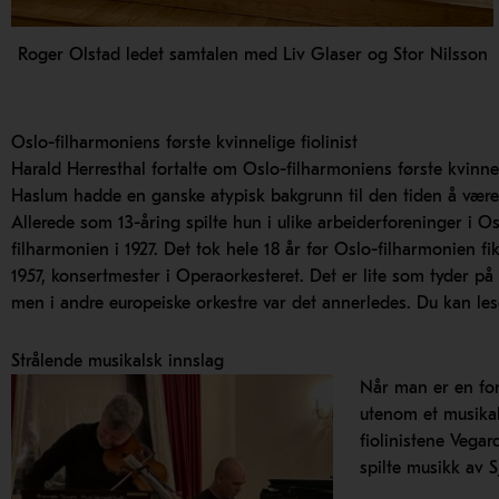
Roger Olstad ledet samtalen med Liv Glaser og Stor Nilsson
Oslo-filharmoniens første kvinnelige fiolinist
Harald Herresthal fortalte om Oslo-filharmoniens første kvinnel
Haslum hadde en ganske atypisk bakgrunn til den tiden å være
Allerede som 13-åring spilte hun i ulike arbeiderforeninger i O
filharmonien i 1927. Det tok hele 18 år før Oslo-filharmonien fik
1957, konsertmester i Operaorkesteret. Det er lite som tyder på
men i andre europeiske orkestre var det annerledes. Du kan l
Strålende musikalsk innslag
Når man er en fo
utenom et musikal
fiolinistene Veg
spilte musikk av S