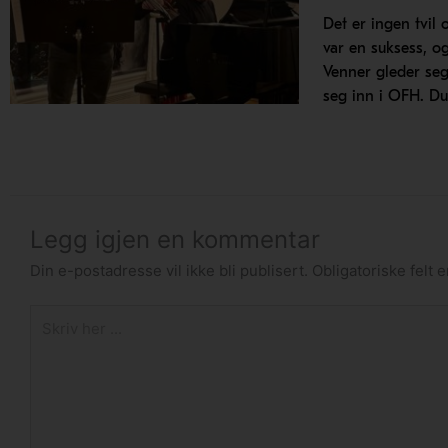
Det er ingen tvil
var en suksess, og
Venner gleder seg
seg inn i OFH. Du
Legg igjen en kommentar
Din e-postadresse vil ikke bli publisert.
Obligatoriske felt
Skriv
her
...