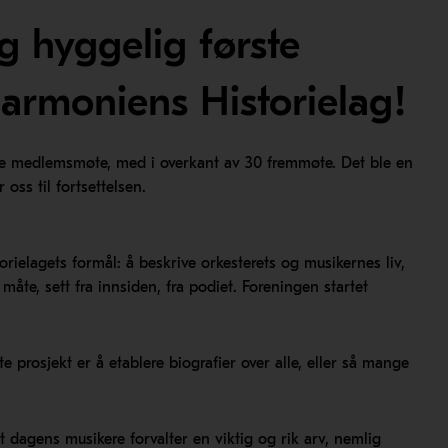
og hyggelig første
armoniens Historielag!
ste medlemsmøte, med i overkant av 30 fremmøte. Det ble en
 oss til fortsettelsen.
rielagets formål: å beskrive orkesterets og musikernes liv,
måte, sett fra innsiden, fra podiet. Foreningen startet
 prosjekt er å etablere biografier over alle, eller så mange
t dagens musikere forvalter en viktig og rik arv, nemlig